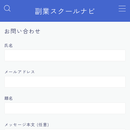
副業スクールナビ
MENU
お問い合わせ
Webマーケティング
氏名
アフィリエイトブログ・Webライティング
メールアドレス
プログラミング・Web制作
Webデザイン
題名
せどり・物販
動画編集
メッセージ本文 (任意)