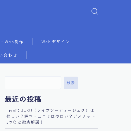
・Web制作
Webデザイン
い合わせ
検索
最近の投稿
Live2D JUKU（ライブツーディージュク）は
怪しい？評判・口コミはやばい？デメリット
5つなど徹底解説！