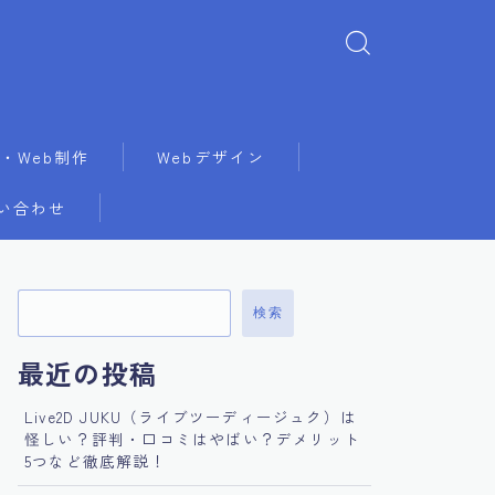
・Web制作
Webデザイン
い合わせ
検索
最近の投稿
Live2D JUKU（ライブツーディージュク）は
怪しい？評判・口コミはやばい？デメリット
5つなど徹底解説！