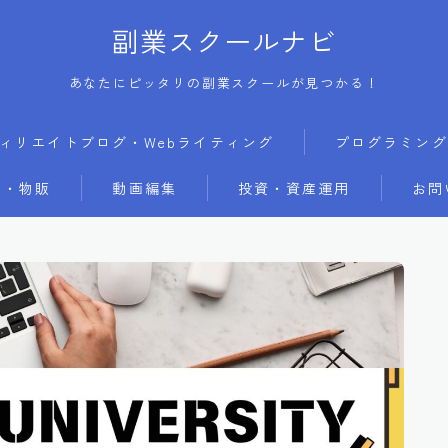
副業スクールナビ
あなたにピッタリの副業スクールが見つかる！
ィリエイトブログ・Webライティング
プログラミング
・物販
動画編集
投資・資産運用
お問