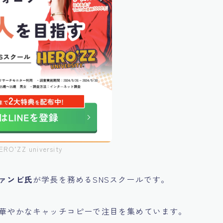
O’ZZ university
ァンビ氏
が学長を務めるSNSスクールです。
う華やかなキャッチコピーで注目を集めています。