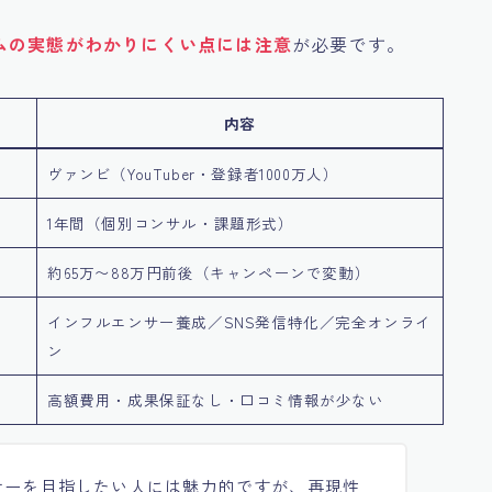
ムの実態がわかりにくい点
には注意
が必要です。
内容
ヴァンビ（YouTuber・登録者1000万人）
1年間（個別コンサル・課題形式）
約65万〜88万円前後（キャンペーンで変動）
インフルエンサー養成／SNS発信特化／完全オンライ
ン
高額費用・成果保証なし・口コミ情報が少ない
サーを目指したい人には魅力的ですが、再現性