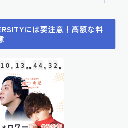
IVERSITYには要注意！高額な料
意