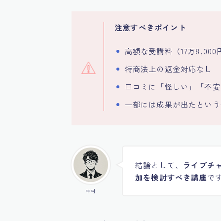
注意すべきポイント
高額な受講料（17万8,000円
特商法上の返金対応なし
口コミに「怪しい」「不安
一部には成果が出たという
結論として、
ライブチ
加を検討すべき講座
で
中村