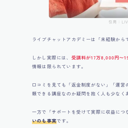
引用：LIV
ライブチャットアカデミーは「未経験から
しかし実際には、
受講料が17万8,000円〜1
情報は限られています。
口コミを見ても「返金制度がない」「運営
頼できる講座なのか疑問を抱く人も少なく
一方で「サポートを受けて実際に収益につ
いのも事実
です。