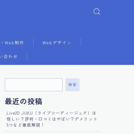
・Web制作
Webデザイン
い合わせ
検索
最近の投稿
Live2D JUKU（ライブツーディージュク）は
怪しい？評判・口コミはやばい？デメリット
5つなど徹底解説！