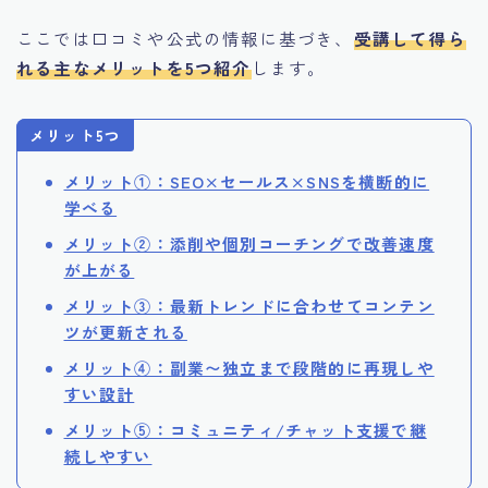
ここでは口コミや公式の情報に基づき、
受講して得ら
れる主なメリットを5つ紹介
します。
メリット5つ
メリット①：SEO×セールス×SNSを横断的に
学べる
メリット②：添削や個別コーチングで改善速度
が上がる
メリット③：最新トレンドに合わせてコンテン
ツが更新される
メリット④：副業〜独立まで段階的に再現しや
すい設計
メリット⑤：コミュニティ/チャット支援で継
続しやすい