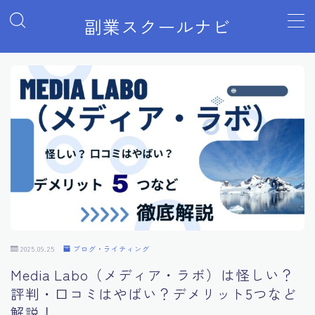
副業スクールナビ
MENU
Webマーケティング
アフィリエイトブログ・Webライティング
プログラミング・Web制作
Webデザイン
2025.09.25
ブログ・ライティング
せどり・物販
Media Labo（メディア・ラボ）は怪しい？
評判・口コミはやばい？デメリット5つなど
動画編集
解説！