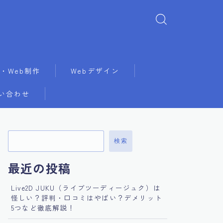
・Web制作
Webデザイン
い合わせ
検索
最近の投稿
Live2D JUKU（ライブツーディージュク）は
怪しい？評判・口コミはやばい？デメリット
5つなど徹底解説！