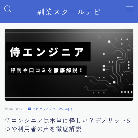
副業スクールナビ
MENU
Webマーケティング
アフィリエイトブログ・Webライティング
プログラミング・Web制作
Webデザイン
2025.03.25
プログラミング・Web制作
せどり・物販
侍エンジニアは本当に怪しい？デメリット5
つや利用者の声を徹底解説！
動画編集